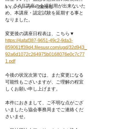
い、5-6月講座の会場利用が出来ないた
ネイルトレーナー活動情報
め、本講座・認定試験を延期する事と
なりました。
変更後の講座日程表は、こちら▼
https://4afaf387-9651-49c2-9da3-
859061ff39d4.filesusr.com/ugd/32d943_
92a6d1072c264975b0168076e0c7c77
1.pdf
今後の状況次第では、また変更になる
可能性もございますが、ご理解の程宜
しくお願い申し上げます。
本件におきまして、ご不明な点がござ
いましたら協会事務局までご連絡くだ
さいませ。