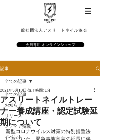
一般社団法人アスリートネイル協会
会員専用 オンラインショップ
記事
全ての記事
2021年5月10日
読了時間: 1分
全ての記事
アスリートネイルトレー
お知らせ
ナー養成講座・認定試験延
リリース
期について
メディア掲載
新型コロナウイルス対策の特別措置法
イベント
に基づいた、緊急事態宣言の延長に伴