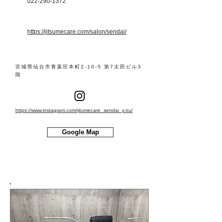
022-290-1372
https://jitsumecare.com/salon/sendai/
宮城県仙台市青葉区本町2-10-5 第7太田ビル3
階
https://www.instagram.com/jitumecare_sendai_y.nu/
Google Map