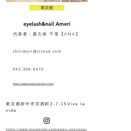
東京都
eyelash&nail Ameri
【ANA】
代表者：森久保 千里
chirimori@icloud.com
042-306-8070
https://www.ameri-beauty.com/
東京都府中市宮西町2-7-15Viva la
vida
https://www.instagram.com/ameri.sportsnai