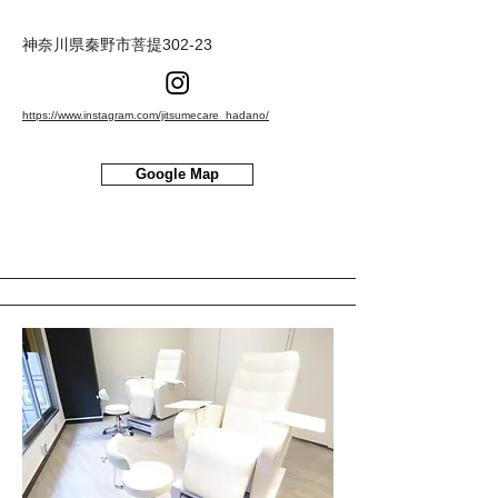
神奈川県秦野市菩提302-23
https://www.instagram.com/jitsumecare_hadano/
Google Map