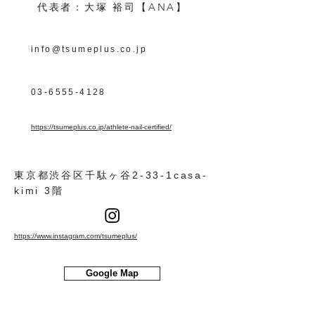
【ANA】
代表者：大塚 裕司
info@tsumeplus.co.jp
03-6555-4128
https://tsumeplus.co.jp/athlete-nail-certified/
東京都渋谷区千駄ヶ谷2-33-1casa-
kimi 3階
https://www.instagram.com/tsumeplus/
Google Map