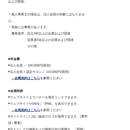
および団体。
＊個人事業主の場合は、法人会員の対象にはなりませ
ん。
＊登録には審査があります。
審査基準：設立3年以上の企業および団体
従業員5名以上の企業および団体
その他
■年会費
◉法人会員 ／ 100,000円(税別)
◉法人会員 + 認定サロン／ 110,000円(税別)
→会費規約はこちら
を参照ください
■会員特典
◉
ウェブサイト上でバナーを相互リンクできます。
◉
ウェブサイトやSNSに『呼称』を表示できます。
→会員規約はこちら
を参照ください
◉ガイドラインに従い協会のロゴが使用できます。(要申
請 / 審査)
◉法人としての施術および施術以外の業務を、『呼称』