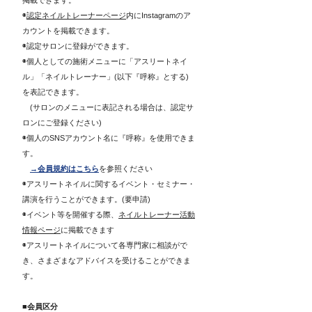
掲載できます。
◉
認定ネイルトレーナーページ
内にInstagramのア
カウントを掲載できます。
◉認定サロンに登録ができます。
◉個人としての施術メニューに「アスリートネイ
ル」「ネイルトレーナー」(以下『呼称』とする)
を表記できます。
(サロンのメ
ニューに表記される場合は、認定サ
ロンにご登録ください)
◉個人のSNSアカウント名に『呼称』を使用できま
す。
→会員規約はこちら
を参照ください
◉アスリートネイルに関するイベント・セミナー・
講演を行うことができます。(要申請)
◉
イベント等を開催する際、
ネイルトレーナー活動
情報ページ
に掲載できます
◉アスリートネイルについて各専門家に相談がで
き、さまざまなアドバイスを受けることができま
す。
■会員区分