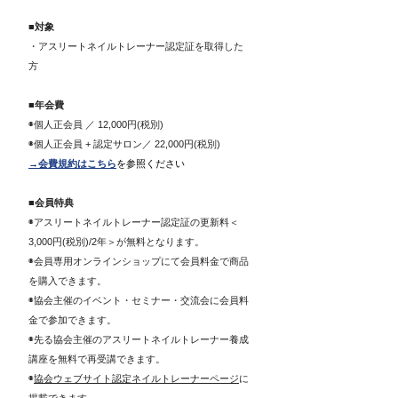
■対象
・アスリートネイルトレーナー認定証を取得した
方
■年会費
◉個人正会員 ／ 12,000円(税別)
◉個人正会員 + 認定サロン／ 22,000円(税別)
→会費規約はこちら
を参照ください
■会員特典
◉アスリートネイルトレーナー認定証の更新料＜
3,000円(税別)/2年＞が無料となります。
◉会員専用オンラインショップにて会員料金で商品
を購入できます。
◉協会主催のイベント・セミナー・交流会に会員料
金で参加できます。
◉先る協会主催のアスリートネイルトレーナー養成
講座を無料で再受講できます。
◉
協会ウェブサイト認定ネイルトレーナーページ
に