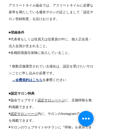
アスリートネイル協会では、アスリートネイルに必要な
基準を満たしている優良サロンの証としまして「認定サ
ロン登録制度」を設けおります。
■登録条件
◉代表者もしくは役員又は従業員の中に、個人正会員・
法人会員が含まれること。
◉各種賠償責任保険に加入していること。
＊複数店舗運営されている場合は、認定を受けたいサロ
ンごとに申し込みが必要です。
→会費規約はこちら
を参照ください
■認定サロン特典
◉協会ウェブサイト
認定サロンページ
に、店舗情報を無
料掲載できます。
◉
認定サロンページ
内に、サロンのInstagramアカウント
を掲載できます。
◉サロンのウェブサイトやチラシに『呼称』を表示でき
ます。