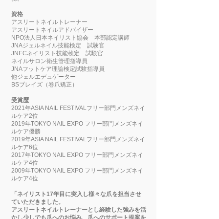
資格
アスリートネイルトレーナー
アスリートネイルアドバイザー
NPO法人日本ネイリスト協会 本部認定講師
JNAジェルネイル技能検定 試験官
JNECネイリスト技能検定 試験官
ネイルサロン衛生管理指導員
JNAフットケア理論検定試験指導員
他ジェルエデュゲーター
BSブレイズ（巻爪矯正）
受賞歴
2021年ASIA NAIL FESTIVALフリー部門メンズネイ
ルケア2位
2019年TOKYO NAIL EXPO フリー部門メンズネイ
ルケア優勝
2019年ASIA NAIL FESTIVALフリー部門メンズネイ
ルケア6位
2017年TOKYO NAIL EXPO フリー部門メンズネイ
ルケア4位
2009年TOKYO NAIL EXPO フリー部門メンズネイ
ルケア4位
「ネイリスト17年目に突入し様々な爪を担当させ
ていただきました。
アスリートネイルトレーナーとし経験した強みを活
かし少しでも爪へのお悩み、爪へのサポート提案を