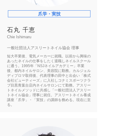
爪学・実技
石丸 千恵
Chie Ishimaru
一般社団法人アスリートネイル協会 理事
短大卒業後、電気メーカーに就職。以前から興味の
あったネイルの仕事をしたく退職しネイルスクール
に通う。1995年「NSJネイルアカデミー」卒業
後、都内ネイルサロン、美容院に勤務。カルジェル
ディプロマ取得後、代表理事の田中と出会い「株式
会社ビューティーズ」に入社しコナミスポーツクラ
ブ目黒青葉台店内ネイルサロンにて勤務。アスリー
トネイルメソッドに共感し「一般社団法人アスリー
トネイル協会」理事に就任。アスリートネイル養成
講座「爪学」・「実技」の講師を務める。現在に至
る。