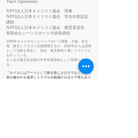
Yayoi Ogasawara
NPO法人日本ネイリスト協会 理事
NPO法人日本ネイリスト協会 常任本部認定
講師
NPO法人日本ネイリスト協会 教育委員長
有限会社ジーンラポート代表取締役
1985年ネイルサロンジーンラポート開業。大阪、名古
屋、東京にてサロン店舗展開するが、1995年からは講師
として活動を専念し、現在、東京麻布十番にてスクール
を行っている。
また名古屋文化短期大学非常勤講師として指導にあた
る。
「ネイルにはアートとして飾る美しさだけでなく、爪本
来の健やかを追求しトラブルを軽減させるケア等もあり
ます。 生活においてまたスポーツをする上で『爪』はと
ても重要な役割を担っていることを、アスリートネイル
インストラクターとしてお伝えし、闘うアスリートの為
にアスリートネイルトレーナーの育成活動をしていきた
いと思います。 」