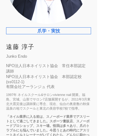
爪学・実技
遠藤 淳子
Junko Endo
NPO法人日本ネイリスト協会 常任本部認定
講師
NPO法人日本ネイリスト協会 本部認定校
(ss0112-1)
有限会社アーランジュ 代表
1997年 ネイルスクール&サロンvivienne nail 開業。福
島、宮城、山形でサロン7店舗展開するが、2011年3月東
北大震災後は講師業に専念、現在、仙台の奥座敷の秋保
温泉の地でスクールと東北の美容学校7校で指導。
「ネイル業界に入る前は、スノーボード業界でアスリー
トとして過ごしてきました。スポーツ量販店、スノーボ
ードプロショップ、スキー場。怪我は多々あり、爪のト
ラブルにも悩んでいました。今思うとあの時代にアスリ
ートネイルトレーナーがいてくれたら、どんなに助かっ