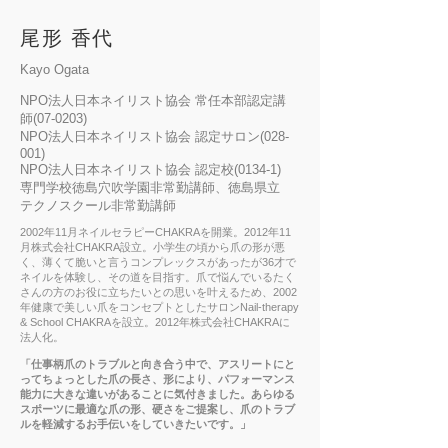
尾形 香代
Kayo Ogata
NPO法人日本ネイリスト協会 常任本部認定講
師(07-0203)
NPO法人日本ネイリスト協会 認定サロン(028-
001)
NPO法人日本ネイリスト協会 認定校(0134-1)
専門学校徳島穴吹学園非常勤講師、徳島県立
テクノスクール非常勤講師
2002年11月ネイルセラピーCHAKRAを開業。2012年11
月株式会社CHAKRA設立。小学生の頃から爪の形が悪
く、薄くて脆いと言うコンプレックスがあったが36才で
ネイルを体験し、その道を目指す。爪で悩んでいるたく
さんの方のお役に立ちたいとの思いを叶えるため、2002
年健康で美しい爪をコンセプトとしたサロンNail-therapy
& School CHAKRAを設立。2012年株式会社CHAKRAに
法人化。
「仕事柄爪のトラブルと向き合う中で、アスリートにと
ってちょっとした爪の長さ、形により、パフォーマンス
能力に大きな違いがあることに気付きました。あらゆる
スポーツに最適な爪の形、硬さをご提案し、爪のトラブ
ルを軽減するお手伝いをしていきたいです。」