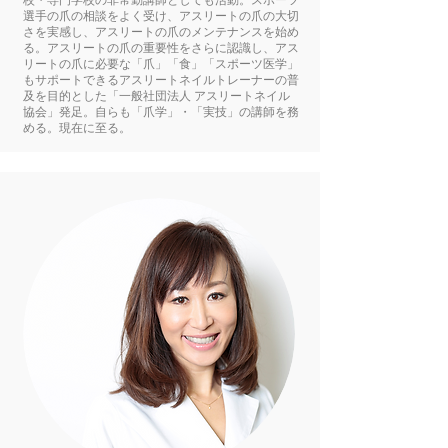
校・専門学校の非常勤講師としても活動。スポーツ
選手の爪の相談をよく受け、アスリートの爪の大切
さを実感し、アスリートの爪のメンテナンスを始め
る。アスリートの爪の重要性をさらに認識し、アス
リートの爪に必要な「爪」「食」「スポーツ医学」
もサポートできるアスリートネイルトレーナーの普
及を目的とした「一般社団法人 アスリートネイル
協会」発足。自らも「爪学」・「実技」の講師を務
める。現在に至る。