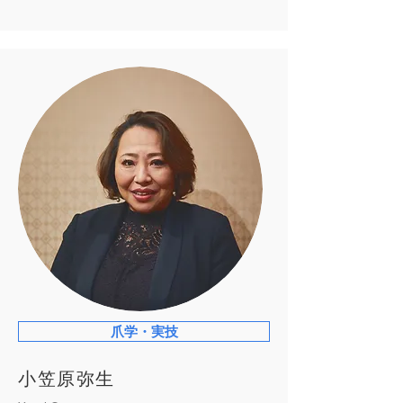
爪学・実技
小笠原弥生