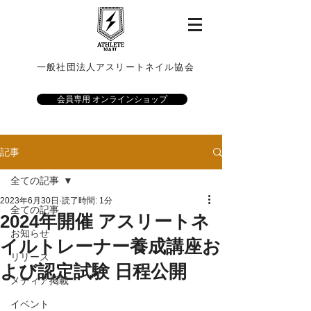
一般社団法人アスリートネイル協会
会員専用 オンラインショップ
記事
全ての記事
2023年6月30日
読了時間: 1分
全ての記事
2024年開催 アスリートネ
お知らせ
イルトレーナー養成講座お
リリース
よび認定試験 日程公開
メディア掲載
イベント